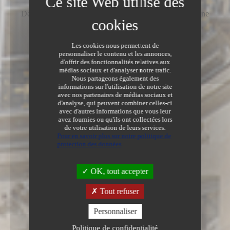
Informations
/
Deux nouveaux ministres Le logement et la ville en pleine
reconstruction
Dernière modification le 30/08/2023
Les cookies nous permettent de
personnaliser le contenu et les annonces,
d'offrir des fonctionnalités relatives aux
médias sociaux et d'analyser notre trafic.
Nous partageons également des
informations sur l'utilisation de notre site
avec nos partenaires de médias sociaux et
d'analyse, qui peuvent combiner celles-ci
avec d'autres informations que vous leur
avez fournies ou qu'ils ont collectées lors
de votre utilisation de leurs services.
Pour en savoir plus sur notre politique de
protection des données
OK, tout accepter
Tout refuser
Personnaliser
Politique de confidentialité