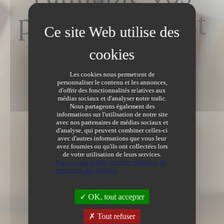
petits litiges est
obligatoire
Les cookies nous permettent de
Informations
/
personnaliser le contenu et les annonces,
d'offrir des fonctionnalités relatives aux
Régler à l'amiable vos petits litiges est obligatoire
médias sociaux et d'analyser notre trafic.
Nous partageons également des
Dernière modification le 15/11/2023
informations sur l'utilisation de notre site
avec nos partenaires de médias sociaux et
d'analyse, qui peuvent combiner celles-ci
avec d'autres informations que vous leur
avez fournies ou qu'ils ont collectées lors
de votre utilisation de leurs services.
Pour en savoir plus sur notre politique de
protection des données
OK, tout accepter
Tout refuser