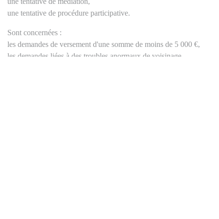
une tentative de médiation,
une tentative de procédure participative.
Sont concernées :
les demandes de versement d'une somme de moins de 5 000 €,
les demandes liées à des troubles anormaux de voisinage,
les demandes relatives au bornage, au curage des fossés et canaux,
aux distances de plantations ou à l'élagage des arbres.
Cette négociation amiable est obligatoire, sauf dans certaines
situations spécifiques. Les parties ne sont pas tenues de suivre la
procédure de règlement amiable dans certains cas. Par exemple :
lorsqu'au moins l'une des parties demande l'homologation d'un
accord préalablement conclu,
lorsqu'une étape de règlement amiable est exigée avant d'intenter
une action contre la partie responsable de la décision,
en cas d'urgence manifeste, de circonstances particulières rendant
impossible une tentative de règlement amiable,
si, en application d'une disposition particulière, le juge doit
procéder à une tentative préalable de conciliation,