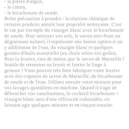
- la pierre d'argile,
- le citron,
- le bicarbonate de soude.
Petite précaution à prendre : la réaction chimique de
certains produits annule leur propriété nettoyante. C'est
le cas par exemple du vinaigre blanc avec le bicarbonate
de soude. Pour nettoyer vos sols, le savon noir étant un
dégraissant naturel, il représente une bonne option si on
y additionne de l'eau, du vinaigre blanc et quelques
gouttes d'huile essentielle (au choix selon vos goûts).
Pour la lessive, rien de mieux que le savon de Marseille !
Inutile de retourner au lavoir et frotter le linge à
genoux ! Vous pouvez très bien fabriquer votre lessive
avec des copeaux de savon de Marseille, du bicarbonate
de soude et de l'eau. Utilisez ensuite votre mixture pour
vos lavages quotidiens en machine. Quand il s'agit de
déboucher vos canalisations, le cocktail bicarbonate +
vinaigre blanc sera d'une efficacité redoutable, en
laissant agir quelques minutes et en rinçant ensuite.
Connaissez-vous les tawashis ?
Ce sont des éponges japonaises 100 % écologiques,