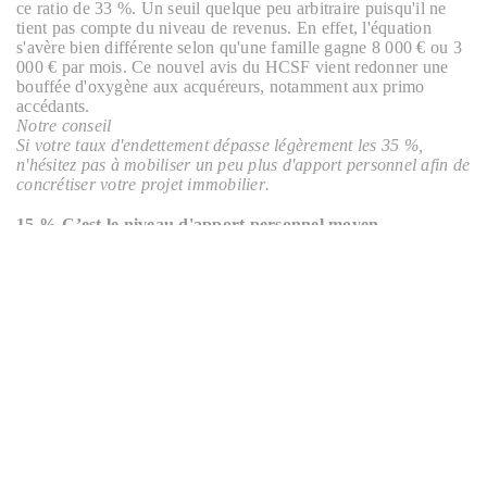
ce ratio de 33 %. Un seuil quelque peu arbitraire puisqu'il ne
tient pas compte du niveau de revenus. En effet, l'équation
s'avère bien différente selon qu'une famille gagne 8 000 € ou 3
000 € par mois. Ce nouvel avis du HCSF vient redonner une
bouffée d'oxygène aux acquéreurs, notamment aux primo
accédants.
Notre conseil
Si votre taux d'endettement dépasse légèrement les 35 %,
n'hésitez pas à mobiliser un peu plus d'apport personnel afin de
concrétiser votre projet immobilier.
15 %
-
C’est le niveau d'apport personnel moyen
Fini ou presque l'époque où les banques prêtaient à hauteur de
110 % du coût du projet en intégrant les frais de notaire dans le
montant du prêt immobilier. Aujourd'hui, les effets de la crise
sanitaire se ressentent directement sur notre santé financière.
Celle-ci se voit quelque peu fragilisée et il faut mettre la main
au porte-monnaie pour pouvoir financer un bien. En effet, le
montant de l'apport personnel représente au moins 15 % du
coût du projet, voire 20 % idéalement. Ce qui pénalise là encore
les jeunes ménages qui n'ont pas pu constituer assez d'épargne
disponible. Pour lever cet obstacle, les acteurs de la filière
immobilière proposent une hausse de 15 % à 30 % du taux de
dérogation à la règle des 33 % dans la production de crédits.