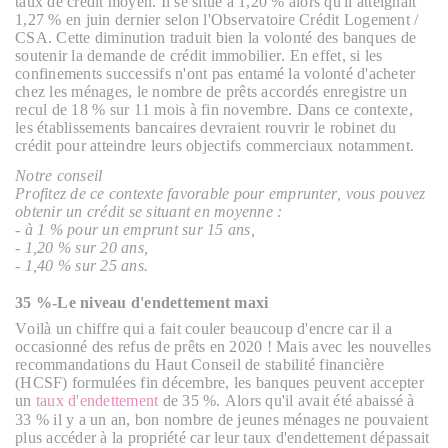
taux de crédit moyen. Il se situe à 1,20 % alors qu'il atteignait
1,27 % en juin dernier selon l'Observatoire Crédit Logement /
CSA. Cette diminution traduit bien la volonté des banques de
soutenir la demande de crédit immobilier. En effet, si les
confinements successifs n'ont pas entamé la volonté d'acheter
chez les ménages, le nombre de prêts accordés enregistre un
recul de 18 % sur 11 mois à fin novembre. Dans ce contexte,
les établissements bancaires devraient rouvrir le robinet du
crédit pour atteindre leurs objectifs commerciaux notamment.
Notre conseil
Profitez de ce contexte favorable pour emprunter, vous pouvez
obtenir un crédit se situant en moyenne :
- à 1 % pour un emprunt sur 15 ans,
- 1,20 % sur 20 ans,
- 1,40 % sur 25 ans.
35 %
-
Le niveau d'endettement maxi
Voilà un chiffre qui a fait couler beaucoup d'encre car il a
occasionné des refus de prêts en 2020 ! Mais avec les nouvelles
recommandations du Haut Conseil de stabilité financière
(HCSF) formulées fin décembre, les banques peuvent accepter
un
taux d'endettement
de 35 %. Alors qu'il avait été abaissé à
33 % il y a un an, bon nombre de jeunes ménages ne pouvaient
plus accéder à la propriété car leur taux d'endettement dépassait