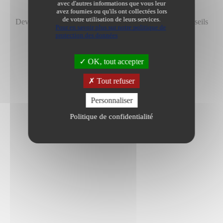
avec d'autres informations que vous leur
Informations
/
avez fournies ou qu'ils ont collectées lors
de votre utilisation de leurs services.
Devenez un vendeur modèle en 10 leçons, suivez les conseils
Pour en savoir plus sur notre politique de
du notaire !
protection des données
Dernière modification le 15/03/2023
OK, tout accepter
Tout refuser
Personnaliser
Politique de confidentialité