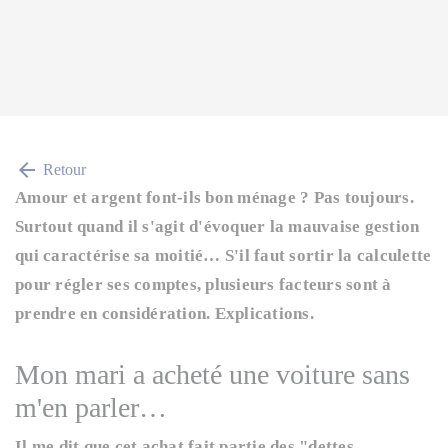
arrow_back
Retour
Amour et argent font-ils bon ménage ? Pas toujours.
Surtout quand il s'agit d'évoquer la mauvaise gestion
qui caractérise sa moitié… S'il faut sortir la calculette
pour régler ses comptes, plusieurs facteurs sont à
prendre en considération. Explications.
Mon mari a acheté une voiture sans
m'en parler…
Il me dit que cet achat fait partie des "dettes