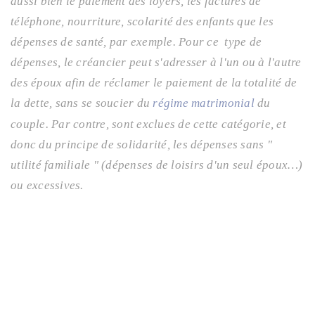
aussi bien le paiement des loyers, les factures de
téléphone, nourriture, scolarité des enfants que les
dépenses de santé, par exemple. Pour ce type de
dépenses, le créancier peut s'adresser à l'un ou à l'autre
des époux afin de réclamer le paiement de la totalité de
la dette, sans se soucier du
régime matrimonial
du
couple. Par contre, sont exclues de cette catégorie, et
donc du principe de solidarité, les dépenses sans "
utilité familiale " (dépenses de loisirs d'un seul époux…)
ou excessives.
Alexandre et Pauline sont pacsés
mais celle-ci dépense des sommes
astronomiques en chaussures, sacs et
vêtements