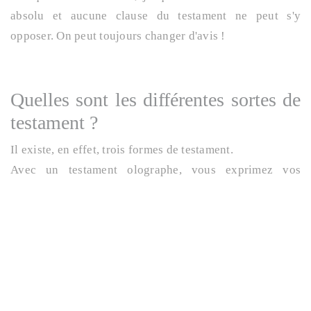
absolu et aucune clause du testament ne peut s'y
opposer. On peut toujours changer d'avis !
Quelles sont les différentes sortes de
testament ?
Il existe, en effet, trois formes de testament.
Avec un testament olographe, vous exprimez vos
volontés sur papier libre. Pour être valable, ce testament
doit être entièrement manuscrit, écrit de votre main, daté
et signé. Le respect de ces trois conditions cumulatives
conditionne, évidemment, la validité du testament. Vous
devrez, ensuite, le déposer chez
votre notaire
, afin d'en
assurer la conservation. Ce dernier l'inscrira alors au
Fichier Central des Dispositions de Dernières Volontés.