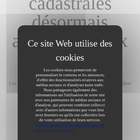
cadastrales
désormais
accessibles aux
particuliers
Les cookies nous permettent de
personnaliser le contenu et les annonces,
Informations
/
d'offrir des fonctionnalités relatives aux
Les données cadastrales désormais accessibles aux particuliers
médias sociaux et d'analyser notre trafic.
Nous partageons également des
Dernière modification le 02/05/2019
informations sur l'utilisation de notre site
avec nos partenaires de médias sociaux et
d'analyse, qui peuvent combiner celles-ci
avec d'autres informations que vous leur
avez fournies ou qu'ils ont collectées lors
de votre utilisation de leurs services.
Pour en savoir plus sur notre politique de
protection des données