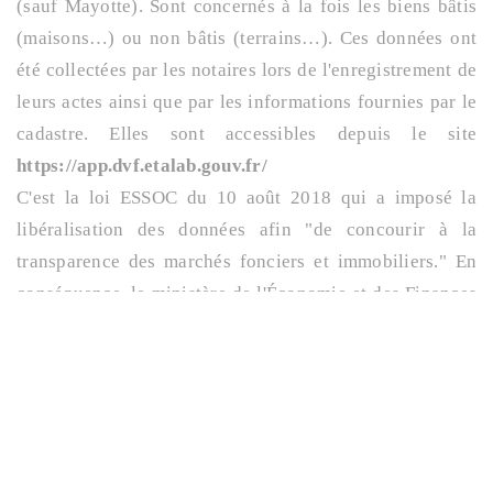
(sauf Mayotte). Sont concernés à la fois les biens bâtis
(maisons…) ou non bâtis (terrains…). Ces données ont
été collectées par les notaires lors de l'enregistrement de
leurs actes ainsi que par les informations fournies par le
cadastre. Elles sont accessibles depuis le site
https://app.dvf.etalab.gouv.fr/
C'est la loi ESSOC du 10 août 2018 qui a imposé la
libéralisation des données afin "de concourir à la
transparence des marchés fonciers et immobiliers." En
conséquence, le ministère de l'Économie et des Finances
a rendu publique cette base de données immobilières,
permettant ainsi aux particuliers d'y avoir accès.
Le site
est simple d'utilisation. Il suffit de sélectionner le
département et la commune, puis de cliquer sur la
section cadastrale de son choix pour obtenir des
informations détaillées pour chaque bien immobilier