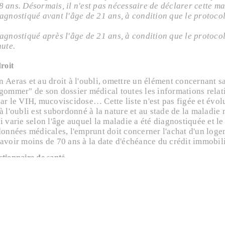
 ans. Désormais, il n'est pas nécessaire de déclarer cette ma
agnostiqué avant l'âge de 21 ans, à condition que le protocole
agnostiqué après l'âge de 21 ans, à condition que le protocol
hute.
roit
n Aeras et au droit à l'oubli, omettre un élément concernant 
"gommer" de son dossier médical toutes les informations relat
par le VIH, mucoviscidose… Cette liste n'est pas figée et év
à l'oubli est subordonné à la nature et au stade de la maladie 
i varie selon l'âge auquel la maladie a été diagnostiquée et le
 données médicales, l'emprunt doit concerner l'achat d'un log
 avoir moins de 70 ans à la date d'échéance du crédit immobili
tionnaire de santé
ion du prêt
, l'établissement bancaire demandera à tout empru
t définir le montant de la prime d'assurance en fonction de ce
cerné par le droit à l'oubli : il n'a pas à déclarer sa maladie 
e sans surprime
pas concerné par le droit à l'oubli mais sa pathologie figure d