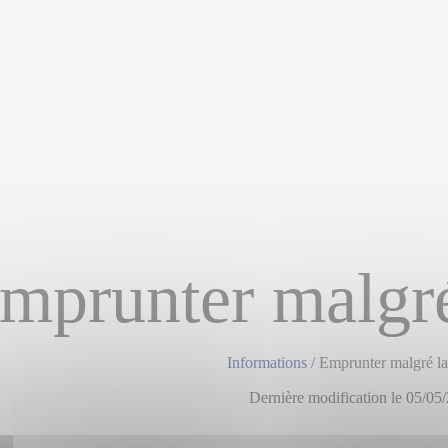
mprunter malgré
Informations
/
Emprunter malgré la
Dernière modification le 05/05