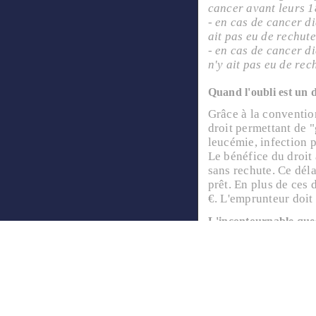
cancer avant leurs 18
- en cas de cancer di
ait pas eu de rechute
- en cas de cancer di
n'y ait pas eu de rec
Quand l'oubli est un d
Grâce à la conventio
droit permettant de 
leucémie, infection 
Le bénéfice du droit 
sans rechute. Ce déla
prêt. En plus de ces
€. L'emprunteur doit
L'incontournable ques
Lors de la souscript
évaluer les risques e
- l’emprunteur est con
normales, c'est-à-dir
- l’emprunteur n'est 