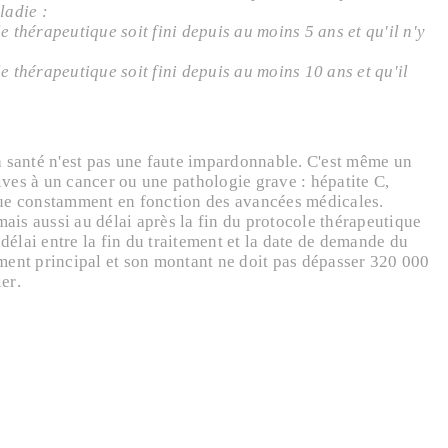
ladie :
 thérapeutique soit fini depuis au moins 5 ans et qu'il n'y
e thérapeutique soit fini depuis au moins 10 ans et qu'il
sa santé n'est pas une faute impardonnable. C'est même un
ives à un cancer ou une pathologie grave : hépatite C,
olue constamment en fonction des avancées médicales.
mais aussi au délai après la fin du protocole thérapeutique
 délai entre la fin du traitement et la date de demande du
ement principal et son montant ne doit pas dépasser 320 000
er.
nteur de remplir un
questionnaire de santé
. Celui-ci sert à
ux-ci. Plusieurs cas peuvent se présenter :
ni son stade. Il sera alors assuré dans des conditions
ans la
grille de référence de la convention Aeras
. Il peut