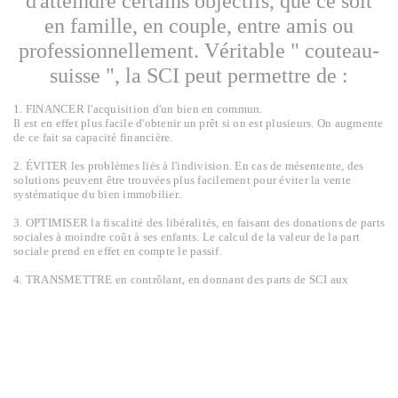
d'atteindre certains objectifs, que ce soit
en famille, en couple, entre amis ou
professionnellement. Véritable " couteau-
suisse ", la SCI peut permettre de :
1. FINANCER l'acquisition d'un bien en commun.
Il est en effet plus facile d'obtenir un prêt si on est plusieurs. On augmente
de ce fait sa capacité financière.
2. ÉVITER les problèmes liés à l'indivision. En cas de mésentente, des
solutions peuvent être trouvées plus facilement pour éviter la vente
systématique du bien immobilier.
3. OPTIMISER la fiscalité des libéralités, en faisant des donations de parts
sociales à moindre coût à ses enfants. Le calcul de la valeur de la part
sociale prend en effet en compte le passif.
4. TRANSMETTRE en contrôlant, en donnant des parts de SCI aux
enfants en nue-propriété, tout en " gardant la main " par un aménagement
des statuts de la société, notamment avec le droit de vote.
5. ACHETER le logement familial sans être mariés, par le biais d'une SCI
et par le jeu du démembrement croisé de parts sociales (nue-propriété
/usufruit). Plus avantageux en cas de décès pour le conjoint survivant.
6. PROTÉGER son local professionnel. Pour isoler son local du