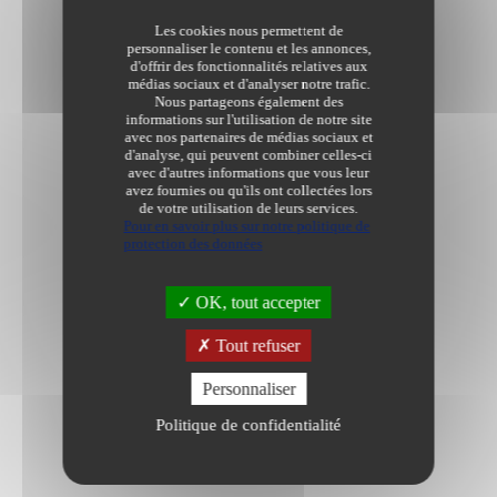
Informations
/
8 bonnes raisons de faire une SCI.
Les cookies nous permettent de
personnaliser le contenu et les annonces,
d'offrir des fonctionnalités relatives aux
Dernière modification le 05/12/2022
médias sociaux et d'analyser notre trafic.
Nous partageons également des
informations sur l'utilisation de notre site
avec nos partenaires de médias sociaux et
d'analyse, qui peuvent combiner celles-ci
avec d'autres informations que vous leur
avez fournies ou qu'ils ont collectées lors
de votre utilisation de leurs services.
Pour en savoir plus sur notre politique de
protection des données
OK, tout accepter
Tout refuser
Personnaliser
Politique de confidentialité