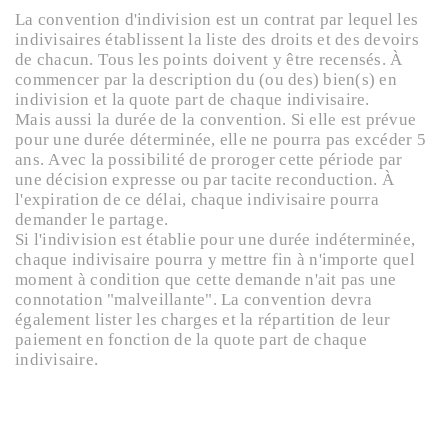
La convention d'indivision est un contrat par lequel les
indivisaires établissent la liste des droits et des devoirs
de chacun. Tous les points doivent y être recensés. À
commencer par la description du (ou des) bien(s) en
indivision et la quote part de chaque indivisaire.
Mais aussi la durée de la convention. Si elle est prévue
pour une durée déterminée, elle ne pourra pas excéder 5
ans. Avec la possibilité de proroger cette période par
une décision expresse ou par tacite reconduction. À
l'expiration de ce délai, chaque indivisaire pourra
demander le partage.
Si l'indivision est établie pour une durée indéterminée,
chaque indivisaire pourra y mettre fin à n'importe quel
moment à condition que cette demande n'ait pas une
connotation "malveillante". La convention devra
également lister les charges et la répartition de leur
paiement en fonction de la quote part de chaque
indivisaire.
Autre point important à aborder : la jouissance du bien.
Il peut être convenu qu'un des indivisaires occupe le
bien pour une durée déterminée ou indéterminée,
moyennant le paiement d'une redevance d'occupation